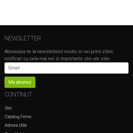
NEWSLETTER
Aboneaza-te la newsletterul nostru si vei primi zilnic
notificari cu cele mai noi si importante stiri ale zilei.
Ma abonez
CONTINUT
Stiri
Catalog Firme
Adrese Utile